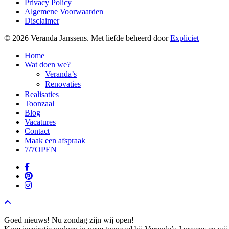
Privacy Policy
Algemene Voorwaarden
Disclaimer
© 2026 Veranda Janssens. Met liefde beheerd door
Expliciet
Close
Home
Menu
Wat doen we?
Veranda’s
Renovaties
Realisaties
Toonzaal
Blog
Vacatures
Contact
Maak een afspraak
7/7
OPEN
facebook
pinterest
instagram
Goed nieuws! Nu zondag zijn wij open!