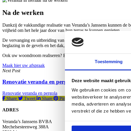
Na de werken
Dankzij de vakkundige realisatie van Veranda’s Janssens kunnen de b
vrijheid om het hele jaar door van hun terras te kunnen genieten.
De vervanging en uitbreiding van de erker hebben tot een groter harm
beglazing in de gevels en het dak, samen met het sunstop glas op het 
Ook uw woondroom realiseren? Breng een bezoek aan onze showroom
Toestemming
Maak hier uw afspraak
Next Post
Deze website maakt gebruik
Renovatie veranda en pergola
We gebruiken cookies om cont
Renovatie veranda en pergola
websiteverkeer te analyseren
Share
Tweet
Share
Pin
media, adverteren en analys
ADRES
verstrekt of die ze hebben v
Veranda’s Janssens BVBA
Mechelsesteenweg 388A