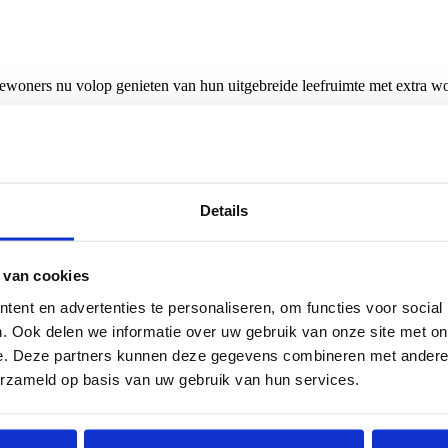
ewoners nu volop genieten van hun uitgebreide leefruimte met extra wo
onieus geheel geleid, terwijl de vernieuwde keuken naadloos is geïntegr
dakglas, voor een optimale temperatuurregulatie gedurende het hele jaar
 en wij helpen u graag verder.
Details
 van cookies
ent en advertenties te personaliseren, om functies voor social
. Ook delen we informatie over uw gebruik van onze site met on
e. Deze partners kunnen deze gegevens combineren met andere i
erzameld op basis van uw gebruik van hun services.