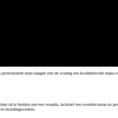
extra leefruimte
 professionele team slaagde erin de woning een kwaliteitsvolle make-o
te uit te breiden met een veranda, inclusief een overdekt terras en p
 en bezettingswerken.