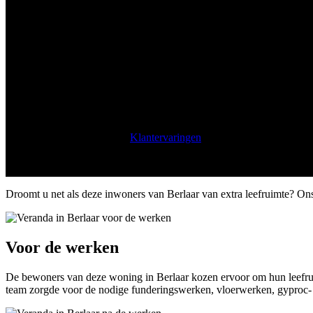
Het hele jaar door genieten van 
mei 13, 2024
mei 17th, 2024
Klantervaringen
Droomt u net als deze inwoners van Berlaar van extra leefruimte? Ons
Voor de werken
De bewoners van deze woning in Berlaar kozen ervoor om hun leefruim
team zorgde voor de nodige funderingswerken, vloerwerken, gyproc-