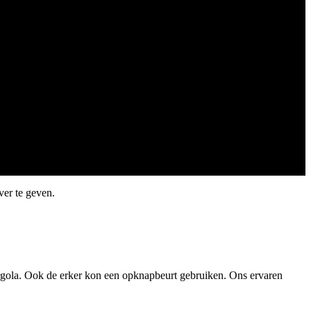
ver te geven.
ergola. Ook de erker kon een opknapbeurt gebruiken. Ons ervaren