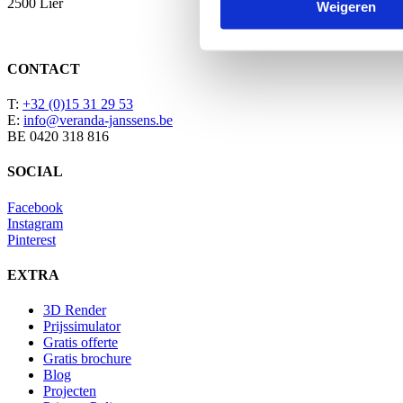
2500 Lier
Weigeren
CONTACT
T:
+32 (0)15 31 29 53
E:
info@veranda-janssens.be
BE 0420 318 816
SOCIAL
Facebook
Instagram
Pinterest
EXTRA
3D Render
Prijssimulator
Gratis offerte
Gratis brochure
Blog
Projecten