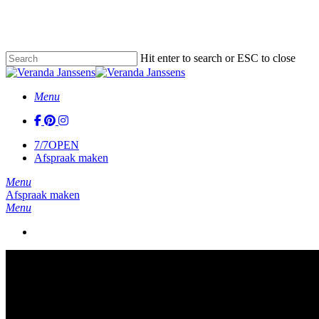
Skip
to
main
content
Hit enter to search or ESC to close
Close
Search
Menu
facebook
pinterest
instagram
7/7
OPEN
Afspraak maken
Menu
Afspraak maken
Menu